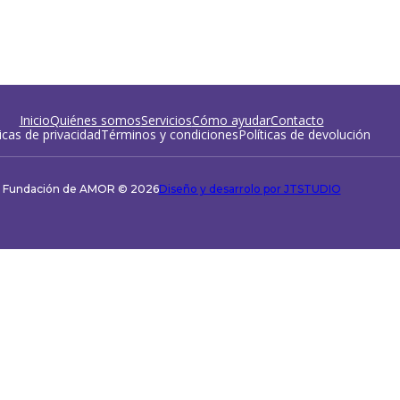
Inicio
Quiénes somos
Servicios
Cómo ayudar
Contacto
ticas de privacidad
Términos y condiciones
Políticas de devolución
Fundación de AMOR © 2026
Diseño y desarrolo por JTSTUDIO