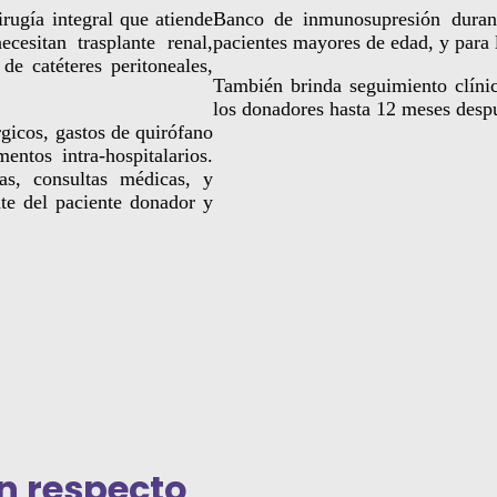
gía integral que atiende
Banco de inmunosupresión durant
cesitan trasplante renal,
pacientes mayores de edad, y para 
 de catéteres peritoneales,
También brinda seguimiento clínic
los donadores hasta 12 meses despu
gicos, gastos de quirófano
entos intra-hospitalarios.
as, consultas médicas, y
te del paciente donador y
n respecto