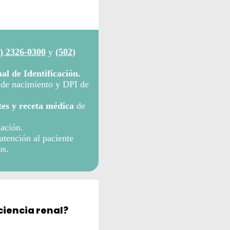
) 2326-0300
y
(502)
l de Identificación.
a de nacimiento y DPI de
es y receta médica
de
ación.
atención al paciente
os.
ciencia renal?