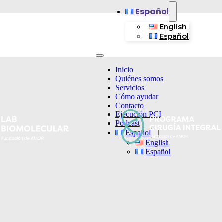
Español
English
Español
Inicio
Quiénes somos
Servicios
Cómo ayudar
Contacto
Ejecución PCI
Podcast
Español
English
Español