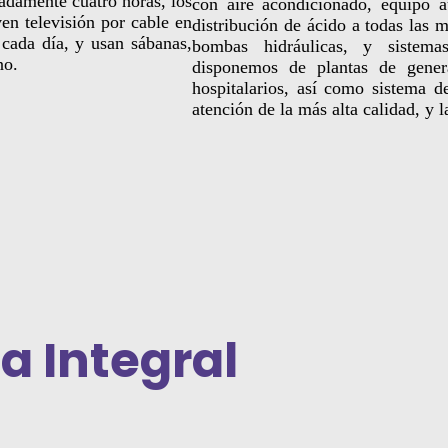
adamente cuatro horas, los
con aire acondicionado, equipo 
ven televisión por cable en
distribución de ácido a todas las 
 cada día, y usan sábanas,
bombas hidráulicas, y sistem
no.
disponemos de plantas de genera
hospitalarios, así como sistema d
atención de la más alta calidad, y 
a Integral