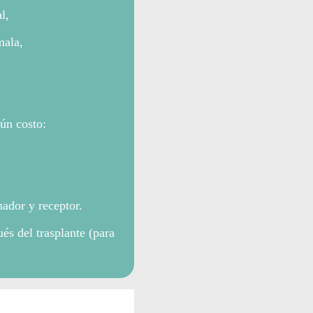
l,
mala,
gún costo:
ador y receptor.
s del trasplante (para