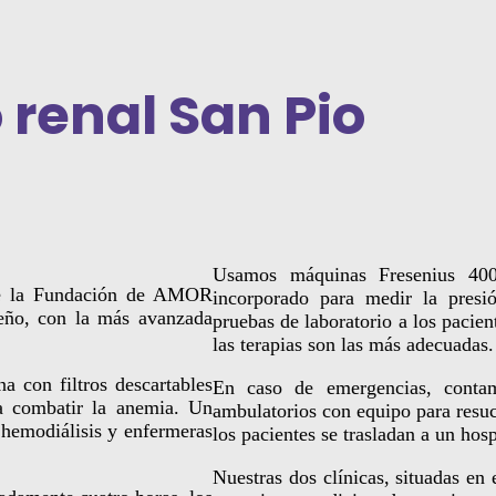
renal San Pio
Usamos máquinas Fresenius 40
de la Fundación de AMOR
incorporado
para medir la presió
reño, con la más avanzada
pruebas de laboratorio a los pacien
las terapias son las más adecuadas.
a con filtros descartables
En caso de emergencias, conta
a combatir la anemia. Un
ambulatorios con equipo para resuc
 hemodiálisis y enfermeras
los pacientes se trasladan a un hos
Nuestras dos clínicas, situadas en