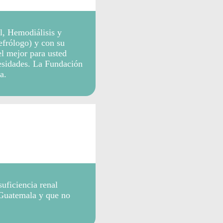
al, Hemodiálisis y
efrólogo) y con su
el mejor para usted
cesidades. La Fundación
a.
suficiencia renal
 Guatemala y que no