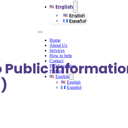
English
English
Español
Home
About Us
Services
How to help
Contact
 Public Informati
PCI Execution
Podcast
English
)
English
Español